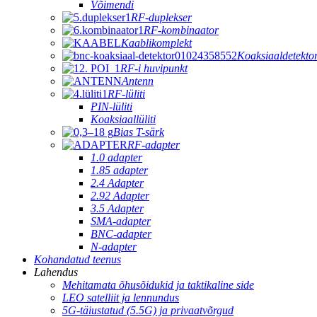
Võimendi
RF-duplekser
RF-kombinaator
Kaablikomplekt
Koaksiaaldetekto
RF-i huvipunkt
Antenn
RF-lüliti
PIN-lüliti
Koaksiaallüliti
Bias T-särk
RF-adapter
1.0 adapter
1.85 adapter
2.4 Adapter
2.92 Adapter
3.5 Adapter
SMA-adapter
BNC-adapter
N-adapter
Kohandatud teenus
Lahendus
Mehitamata õhusõidukid ja taktikaline side
LEO satelliit ja lennundus
5G-täiustatud (5.5G) ja privaatvõrgud