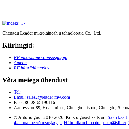
Chengdu Leader mikrolaineahju tehnoloogia Co., Ltd.
Kiirlingid:
RF mikrolaine võimsusjagaja
Antenn
RF hübriidühendus
Võta meiega ühendust
Tel:
Email: sales2@leader-mw.com
Faks: 86-28-65199116
Aadress: nr 89, Huahani tee, Chenghua tsoon, Chengdu, Sichua
© Autoriõigus - 2010-2026: Kõik õigused kaitstud.
Saidi kaart
4-suunaline võimsusjagaja
,
Hübriidkombinaator
,
ribapääsfilter
,