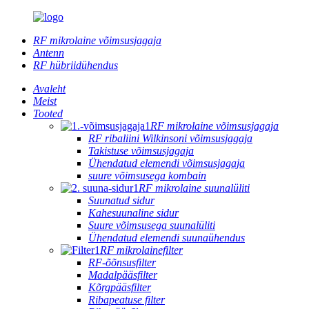
RF mikrolaine võimsusjagaja
Antenn
RF hübriidühendus
Avaleht
Meist
Tooted
RF mikrolaine võimsusjagaja
RF ribaliini Wilkinsoni võimsusjagaja
Takistuse võimsusjagaja
Ühendatud elemendi võimsusjagaja
suure võimsusega kombain
RF mikrolaine suunalüliti
Suunatud sidur
Kahesuunaline sidur
Suure võimsusega suunalüliti
Ühendatud elemendi suunaühendus
RF mikrolainefilter
RF-õõnsusfilter
Madalpääsfilter
Kõrgpääsfilter
Ribapeatuse filter