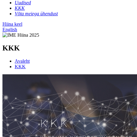
Uudised
KKK
Võta meiega ühendust
Hiina keel
English
KKK
Avaleht
KKK
KKK