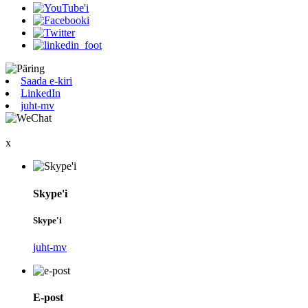
Saada e-kiri
LinkedIn
juht-mv
x
Skype'i
Skype'i
juht-mv
E-post