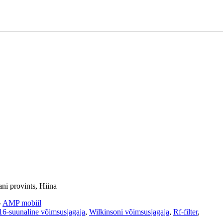
ni provints, Hiina
-
AMP mobiil
16-suunaline võimsusjagaja
,
Wilkinsoni võimsusjagaja
,
Rf-filter
,