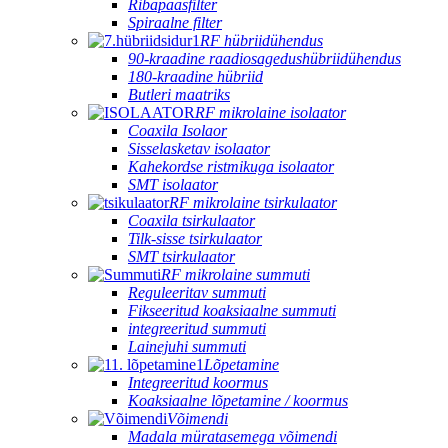
Ribapääsfilter
Spiraalne filter
RF hübriidühendus
90-kraadine raadiosagedushübriidühendus
180-kraadine hübriid
Butleri maatriks
RF mikrolaine isolaator
Coaxila Isolaor
Sisselasketav isolaator
Kahekordse ristmikuga isolaator
SMT isolaator
RF mikrolaine tsirkulaator
Coaxila tsirkulaator
Tilk-sisse tsirkulaator
SMT tsirkulaator
RF mikrolaine summuti
Reguleeritav summuti
Fikseeritud koaksiaalne summuti
integreeritud summuti
Lainejuhi summuti
Lõpetamine
Integreeritud koormus
Koaksiaalne lõpetamine / koormus
Võimendi
Madala müratasemega võimendi