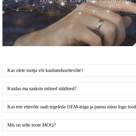
KORDUMA KIPPUVAD KÜSIMUSED
Kas olete tootja või kaubandusettevõte?
Kuidas ma saaksin mõned näidised?
Kas teie ettevõte saab tegeleda OEM-äriga ja panna minu logo tood
Mis on selle toote MOQ?