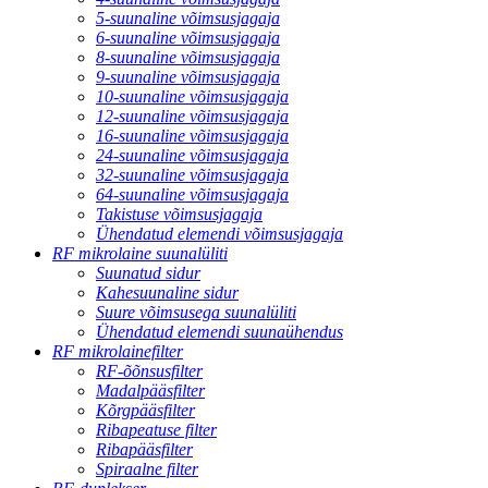
5-suunaline võimsusjagaja
6-suunaline võimsusjagaja
8-suunaline võimsusjagaja
9-suunaline võimsusjagaja
10-suunaline võimsusjagaja
12-suunaline võimsusjagaja
16-suunaline võimsusjagaja
24-suunaline võimsusjagaja
32-suunaline võimsusjagaja
64-suunaline võimsusjagaja
Takistuse võimsusjagaja
Ühendatud elemendi võimsusjagaja
RF mikrolaine suunalüliti
Suunatud sidur
Kahesuunaline sidur
Suure võimsusega suunalüliti
Ühendatud elemendi suunaühendus
RF mikrolainefilter
RF-õõnsusfilter
Madalpääsfilter
Kõrgpääsfilter
Ribapeatuse filter
Ribapääsfilter
Spiraalne filter