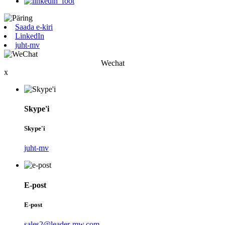
Saada e-kiri
LinkedIn
juht-mv
Wechat
x
Skype'i
Skype'i
juht-mv
E-post
E-post
sales2@leader-mw.com