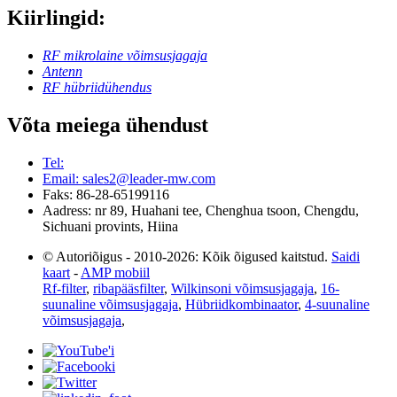
Kiirlingid:
RF mikrolaine võimsusjagaja
Antenn
RF hübriidühendus
Võta meiega ühendust
Tel:
Email: sales2@leader-mw.com
Faks: 86-28-65199116
Aadress: nr 89, Huahani tee, Chenghua tsoon, Chengdu,
Sichuani provints, Hiina
© Autoriõigus - 2010-2026: Kõik õigused kaitstud.
Saidi
kaart
-
AMP mobiil
Rf-filter
,
ribapääsfilter
,
Wilkinsoni võimsusjagaja
,
16-
suunaline võimsusjagaja
,
Hübriidkombinaator
,
4-suunaline
võimsusjagaja
,