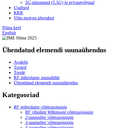
5G-täiustatud (5.5G) ja privaatvõrgud
Uudised
KKK
Võta meiega ühendust
Hiina keel
English
Ühendatud elemendi suunaühendus
Avaleht
Tooted
Toode
RF mikrolaine suunalüliti
Ühendatud elemendi suunaühendus
Kategooriad
RF mikrolaine võimsusjagaja
RF ribaliini Wilkinsoni võimsusjagaja
2-suunaline võimsusjagaja
3-suunaline võimsusjagaja
4-suunaline võimsusjagaja