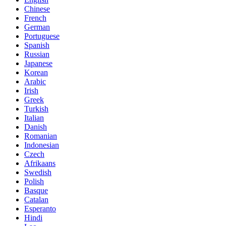
Chinese
French
German
Portuguese
Spanish
Russian
Japanese
Korean
Arabic
Irish
Greek
Turkish
Italian
Danish
Romanian
Indonesian
Czech
Afrikaans
Swedish
Polish
Basque
Catalan
Esperanto
Hindi