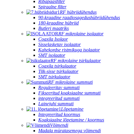
Ribapääsfilter
Spiraalne filter
RF hübriidühendus
90-kraadine raadiosagedushübriidühendus
180-kraadine hübriid
Butleri maatriks
RF mikrolaine isolaator
Coaxila Isolaor
Sisselasketav isolaator
Kahekordse ristmikuga isolaator
SMT isolaator
RF mikrolaine tsirkulaator
Coaxila tsirkulaator
Tilk-sisse tsirkulaator
SMT tsirkulaator
RF mikrolaine summuti
Reguleeritav summuti
Fikseeritud koaksiaalne summuti
integreeritud summuti
Lainejuhi summuti
Lõpetamine
Integreeritud koormus
Koaksiaalne lõpetamine / koormus
Võimendi
Madala müratasemega võimendi