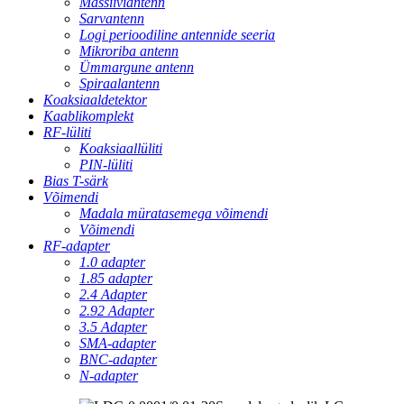
Massiiviantenn
Sarvantenn
Logi perioodiline antennide seeria
Mikroriba antenn
Ümmargune antenn
Spiraalantenn
Koaksiaaldetektor
Kaablikomplekt
RF-lüliti
Koaksiaallüliti
PIN-lüliti
Bias T-särk
Võimendi
Madala müratasemega võimendi
Võimendi
RF-adapter
1.0 adapter
1.85 adapter
2.4 Adapter
2.92 Adapter
3.5 Adapter
SMA-adapter
BNC-adapter
N-adapter