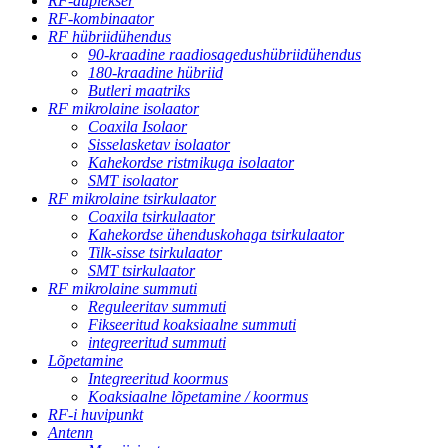
RF-duplekser
RF-kombinaator
RF hübriidühendus
90-kraadine raadiosagedushübriidühendus
180-kraadine hübriid
Butleri maatriks
RF mikrolaine isolaator
Coaxila Isolaor
Sisselasketav isolaator
Kahekordse ristmikuga isolaator
SMT isolaator
RF mikrolaine tsirkulaator
Coaxila tsirkulaator
Kahekordse ühenduskohaga tsirkulaator
Tilk-sisse tsirkulaator
SMT tsirkulaator
RF mikrolaine summuti
Reguleeritav summuti
Fikseeritud koaksiaalne summuti
integreeritud summuti
Lõpetamine
Integreeritud koormus
Koaksiaalne lõpetamine / koormus
RF-i huvipunkt
Antenn