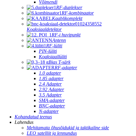
Võimendi
RF-duplekser
RF-kombinaator
Kaablikomplekt
Koaksiaaldetektor
RF-i huvipunkt
Antenn
RF-lüliti
PIN-lüliti
Koaksiaallüliti
Bias T-särk
RF-adapter
1.0 adapter
1.85 adapter
2.4 Adapter
2.92 Adapter
3.5 Adapter
SMA-adapter
BNC-adapter
N-adapter
Kohandatud teenus
Lahendus
Mehitamata õhusõidukid ja taktikaline side
LEO satelliit ja lennundus