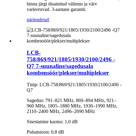
hinna järgi disainitud välimus ja värv
varieeruvad. 3-aastane garantii.
päring
detail
LCB-
758/869/921/1805/1930/2100/2496 -
Q7 7-suunaline/sagedusala
kombensöör/plekser/multiplekser
Tüüp: LCB-758/869/921/1805/1930/2100/2496 -
Q7
Sagedus: 791–821 MHz, 869–894 MHz, 921–
960 MHz, 1805–1880 MHz, 1930–1990 MHz,
2110–2400 MHz, 2496–2690 MHz
Sisestamise kaotus: 1,0 dB
Pulsatsioon: 0,8 dB