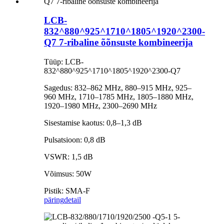
LCB-
832^880^925^1710^1805^1920^2300-
Q7 7-ribaline õõnsuste kombineerija
Tüüp: LCB-
832^880^925^1710^1805^1920^2300-Q7
Sagedus: 832–862 MHz, 880–915 MHz, 925–
960 MHz, 1710–1785 MHz, 1805–1880 MHz,
1920–1980 MHz, 2300–2690 MHz
Sisestamise kaotus: 0,8–1,3 dB
Pulsatsioon: 0,8 dB
VSWR: 1,5 dB
Võimsus: 50W
Pistik: SMA-F
päring
detail