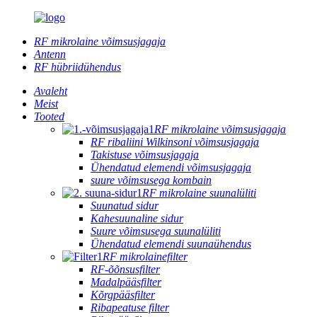
RF mikrolaine võimsusjagaja
Antenn
RF hübriidühendus
Avaleht
Meist
Tooted
RF mikrolaine võimsusjagaja
RF ribaliini Wilkinsoni võimsusjagaja
Takistuse võimsusjagaja
Ühendatud elemendi võimsusjagaja
suure võimsusega kombain
RF mikrolaine suunalüliti
Suunatud sidur
Kahesuunaline sidur
Suure võimsusega suunalüliti
Ühendatud elemendi suunaühendus
RF mikrolainefilter
RF-õõnsusfilter
Madalpääsfilter
Kõrgpääsfilter
Ribapeatuse filter