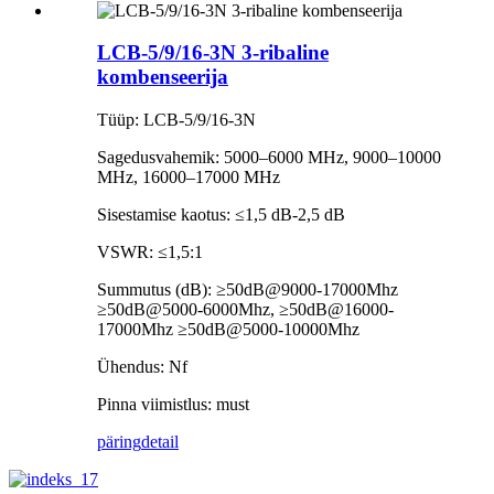
LCB-5/9/16-3N 3-ribaline
kombenseerija
Tüüp: LCB-5/9/16-3N
Sagedusvahemik: 5000–6000 MHz, 9000–10000
MHz, 16000–17000 MHz
Sisestamise kaotus: ≤1,5 ​​dB-2,5 dB
VSWR: ≤1,5:1
Summutus (dB): ≥50dB@9000-17000Mhz
≥50dB@5000-6000Mhz, ≥50dB@16000-
17000Mhz ≥50dB@5000-10000Mhz
Ühendus: Nf
Pinna viimistlus: must
päring
detail