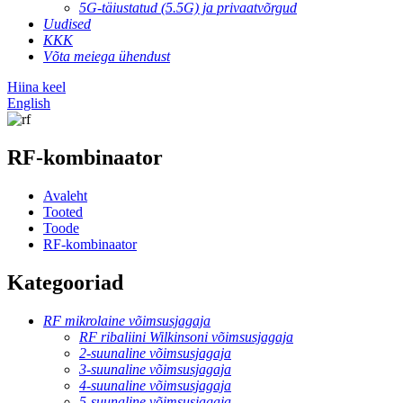
5G-täiustatud (5.5G) ja privaatvõrgud
Uudised
KKK
Võta meiega ühendust
Hiina keel
English
RF-kombinaator
Avaleht
Tooted
Toode
RF-kombinaator
Kategooriad
RF mikrolaine võimsusjagaja
RF ribaliini Wilkinsoni võimsusjagaja
2-suunaline võimsusjagaja
3-suunaline võimsusjagaja
4-suunaline võimsusjagaja
5-suunaline võimsusjagaja