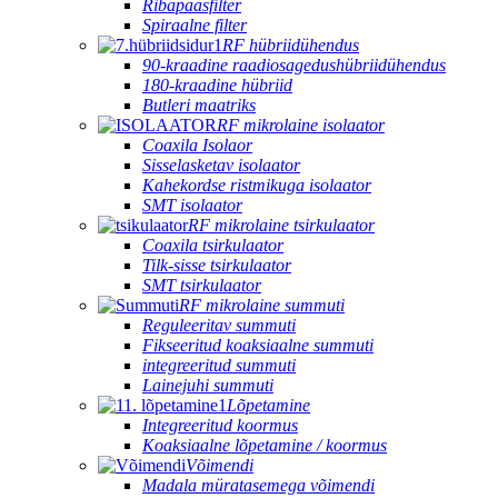
Ribapääsfilter
Spiraalne filter
RF hübriidühendus
90-kraadine raadiosagedushübriidühendus
180-kraadine hübriid
Butleri maatriks
RF mikrolaine isolaator
Coaxila Isolaor
Sisselasketav isolaator
Kahekordse ristmikuga isolaator
SMT isolaator
RF mikrolaine tsirkulaator
Coaxila tsirkulaator
Tilk-sisse tsirkulaator
SMT tsirkulaator
RF mikrolaine summuti
Reguleeritav summuti
Fikseeritud koaksiaalne summuti
integreeritud summuti
Lainejuhi summuti
Lõpetamine
Integreeritud koormus
Koaksiaalne lõpetamine / koormus
Võimendi
Madala müratasemega võimendi