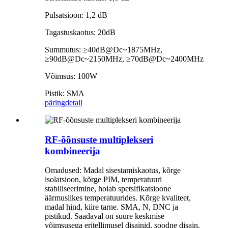
Pulsatsioon: 1,2 dB
Tagastuskaotus: 20dB
Summutus: ≥40dB@Dc~1875MHz,
≥90dB@Dc~2150MHz, ≥70dB@Dc~2400MHz
Võimsus: 100W
Pistik: SMA
päring
detail
RF-õõnsuste multiplekseri
kombineerija
Omadused: Madal sisestamiskaotus, kõrge
isolatsioon, kõrge PIM, temperatuuri
stabiliseerimine, hoiab spetsifikatsioone
äärmuslikes temperatuurides. Kõrge kvaliteet,
madal hind, kiire tarne. SMA, N, DNC ja
pistikud. Saadaval on suure keskmise
võimsusega eritellimusel disainid, soodne disain,