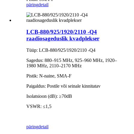
päring
detail
LCB-880/925/1920/2110 -Q4
raadiosageduslik kvadplekser
Tüüp: LCB-880/925/1920/2110 -Q4
Sagedus: 880–915 MHz, 925–960 MHz, 1920–
1980 MHz, 2110–2170 MHz
Pistik: N-naine, SMA-F
Paigaldus: Postile või seinale kinnitatav
Isolatsioon (dB): ≥70dB
VSWR: ≤1,5
päring
detail