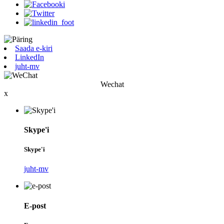
Saada e-kiri
LinkedIn
juht-mv
Wechat
x
Skype'i
Skype'i
juht-mv
E-post