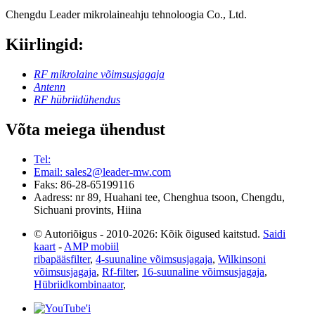
Chengdu Leader mikrolaineahju tehnoloogia Co., Ltd.
Kiirlingid:
RF mikrolaine võimsusjagaja
Antenn
RF hübriidühendus
Võta meiega ühendust
Tel:
Email: sales2@leader-mw.com
Faks: 86-28-65199116
Aadress: nr 89, Huahani tee, Chenghua tsoon, Chengdu,
Sichuani provints, Hiina
© Autoriõigus - 2010-2026: Kõik õigused kaitstud.
Saidi
kaart
-
AMP mobiil
ribapääsfilter
,
4-suunaline võimsusjagaja
,
Wilkinsoni
võimsusjagaja
,
Rf-filter
,
16-suunaline võimsusjagaja
,
Hübriidkombinaator
,