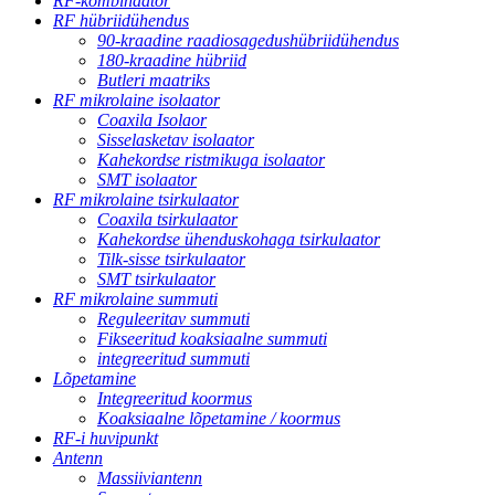
RF-kombinaator
RF hübriidühendus
90-kraadine raadiosagedushübriidühendus
180-kraadine hübriid
Butleri maatriks
RF mikrolaine isolaator
Coaxila Isolaor
Sisselasketav isolaator
Kahekordse ristmikuga isolaator
SMT isolaator
RF mikrolaine tsirkulaator
Coaxila tsirkulaator
Kahekordse ühenduskohaga tsirkulaator
Tilk-sisse tsirkulaator
SMT tsirkulaator
RF mikrolaine summuti
Reguleeritav summuti
Fikseeritud koaksiaalne summuti
integreeritud summuti
Lõpetamine
Integreeritud koormus
Koaksiaalne lõpetamine / koormus
RF-i huvipunkt
Antenn
Massiiviantenn