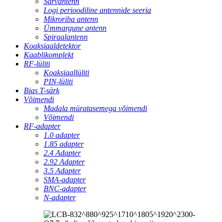
Sarvantenn
Logi perioodiline antennide seeria
Mikroriba antenn
Ümmargune antenn
Spiraalantenn
Koaksiaaldetektor
Kaablikomplekt
RF-lüliti
Koaksiaallüliti
PIN-lüliti
Bias T-särk
Võimendi
Madala müratasemega võimendi
Võimendi
RF-adapter
1.0 adapter
1.85 adapter
2.4 Adapter
2.92 Adapter
3.5 Adapter
SMA-adapter
BNC-adapter
N-adapter