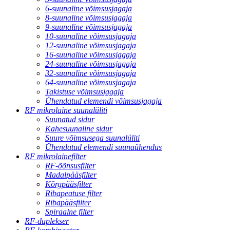
6-suunaline võimsusjagaja
8-suunaline võimsusjagaja
9-suunaline võimsusjagaja
10-suunaline võimsusjagaja
12-suunaline võimsusjagaja
16-suunaline võimsusjagaja
24-suunaline võimsusjagaja
32-suunaline võimsusjagaja
64-suunaline võimsusjagaja
Takistuse võimsusjagaja
Ühendatud elemendi võimsusjagaja
RF mikrolaine suunalüliti
Suunatud sidur
Kahesuunaline sidur
Suure võimsusega suunalüliti
Ühendatud elemendi suunaühendus
RF mikrolainefilter
RF-õõnsusfilter
Madalpääsfilter
Kõrgpääsfilter
Ribapeatuse filter
Ribapääsfilter
Spiraalne filter
RF-duplekser