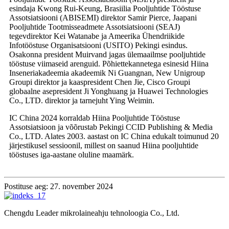
esindaja Kwong Rui-Keung, Brasiilia Pooljuhtide Tööstuse
Assotsiatsiooni (ABISEMI) direktor Samir Pierce, Jaapani
Pooljuhtide Tootmisseadmete Assotsiatsiooni (SEAJ)
tegevdirektor Kei Watanabe ja Ameerika Ühendriikide
Infotööstuse Organisatsiooni (USITO) Pekingi esindus.
Osakonna president Muirvand jagas ülemaailmse pooljuhtide
tööstuse viimaseid arenguid. Põhiettekannetega esinesid Hiina
Inseneriakadeemia akadeemik Ni Guangnan, New Unigroup
Groupi direktor ja kaaspresident Chen Jie, Cisco Groupi
globaalne asepresident Ji Yonghuang ja Huawei Technologies
Co., LTD. direktor ja tarnejuht Ying Weimin.
IC China 2024 korraldab Hiina Pooljuhtide Tööstuse
Assotsiatsioon ja võõrustab Pekingi CCID Publishing & Media
Co., LTD. Alates 2003. aastast on IC China edukalt toimunud 20
järjestikusel sessioonil, millest on saanud Hiina pooljuhtide
tööstuses iga-aastane oluline maamärk.
Postituse aeg: 27. november 2024
Chengdu Leader mikrolaineahju tehnoloogia Co., Ltd.