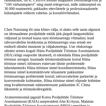
rahastamine, on IC CHINA loonud hulgaliselt foorumitegevusi ja
"100 värbamispäevi" ning muid eritegevusi, mille näitusepind on
30 000 ruutmeetrit, pakkudes ettevõtetele ja professionaalsetele
külastajatele rohkem vahetus- ja koostöövõimalusi.
Chen Nanxiang tõi oma kõnes välja, et alates selle aasta algusest
on ülemaailmne pooljuhtide müük järk-järgult langustsüklist
väljunud ja toonud kaasa uusi tööstusarengu võimalusi, kuid
rahvusvahelise keskkonna ja tööstusarengu osas seisab see
endiselt silmitsi muutuste ja väljakutsetega. Uue olukorraga
silmitsi seistes kogub Hiina Pooljuhtide Tööstuse Assotsiatsioon
(HIA) kõigi osapoolte üksmeelt, et edendada Hiina pooljuhtide
tööstuse arengut: kuumade tööstussündmuste korral Hiina
tööstuse nimel; tööstuses esinevate ühiste probleemide
lahendamiseks Hiina tööstuse nimel koordineerimiseks; Hiina
tööstuse nimel konstruktiivsete nõuannete pakkumine
tööstusarengu probleemide korral; rahvusvaheliste partnerite ja
konverentside kohtumine, Hiina tööstuse nimel sõprade leidmine
ning kvaliteetsemate näituseteenuste pakkumine IC China
liikmetele ja tööstuskolleegidele.
Avatseremoonial jagasid Korea Pooljuhtide Tööstuse
Assotsiatsiooni (KSIA) asepresident Ahn Ki-hyun, Malaisia ​​
Pooljuhtide Tööstuse Assotsiatsiooni (MSIA) president ja