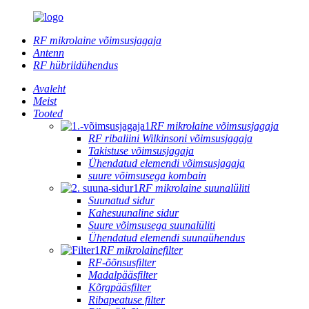
RF mikrolaine võimsusjagaja
Antenn
RF hübriidühendus
Avaleht
Meist
Tooted
RF mikrolaine võimsusjagaja
RF ribaliini Wilkinsoni võimsusjagaja
Takistuse võimsusjagaja
Ühendatud elemendi võimsusjagaja
suure võimsusega kombain
RF mikrolaine suunalüliti
Suunatud sidur
Kahesuunaline sidur
Suure võimsusega suunalüliti
Ühendatud elemendi suunaühendus
RF mikrolainefilter
RF-õõnsusfilter
Madalpääsfilter
Kõrgpääsfilter
Ribapeatuse filter