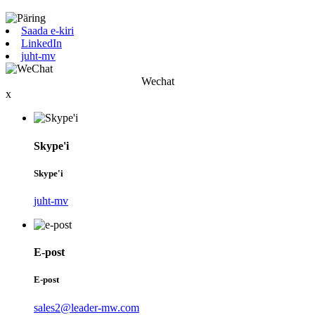
Saada e-kiri
LinkedIn
juht-mv
Wechat
x
Skype'i
Skype'i
juht-mv
E-post
E-post
sales2@leader-mw.com