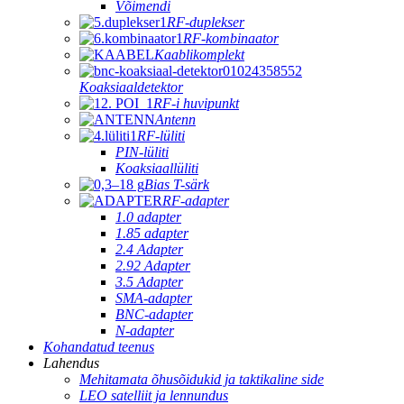
Võimendi
RF-duplekser
RF-kombinaator
Kaablikomplekt
Koaksiaaldetektor
RF-i huvipunkt
Antenn
RF-lüliti
PIN-lüliti
Koaksiaallüliti
Bias T-särk
RF-adapter
1.0 adapter
1.85 adapter
2.4 Adapter
2.92 Adapter
3.5 Adapter
SMA-adapter
BNC-adapter
N-adapter
Kohandatud teenus
Lahendus
Mehitamata õhusõidukid ja taktikaline side
LEO satelliit ja lennundus