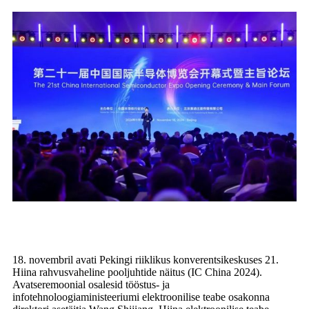
18. novembril avati Pekingi riiklikus konverentsikeskuses 21.
Hiina rahvusvaheline pooljuhtide näitus (IC China 2024).
Avatseremoonial osalesid tööstus- ja
infotehnoloogiaministeeriumi elektroonilise teabe osakonna