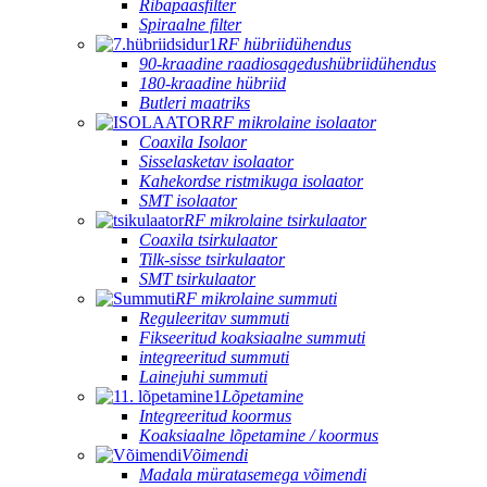
Ribapääsfilter
Spiraalne filter
RF hübriidühendus
90-kraadine raadiosagedushübriidühendus
180-kraadine hübriid
Butleri maatriks
RF mikrolaine isolaator
Coaxila Isolaor
Sisselasketav isolaator
Kahekordse ristmikuga isolaator
SMT isolaator
RF mikrolaine tsirkulaator
Coaxila tsirkulaator
Tilk-sisse tsirkulaator
SMT tsirkulaator
RF mikrolaine summuti
Reguleeritav summuti
Fikseeritud koaksiaalne summuti
integreeritud summuti
Lainejuhi summuti
Lõpetamine
Integreeritud koormus
Koaksiaalne lõpetamine / koormus
Võimendi
Madala müratasemega võimendi