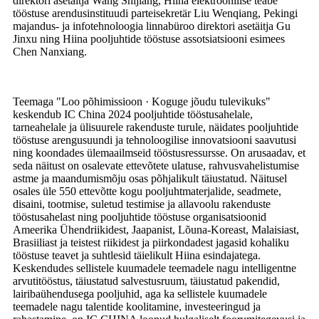
direktori asetäitja Wang Shijiang, Hiina elektroonilise teabe
tööstuse arendusinstituudi parteisekretär Liu Wenqiang, Pekingi
majandus- ja infotehnoloogia linnabüroo direktori asetäitja Gu
Jinxu ning Hiina pooljuhtide tööstuse assotsiatsiooni esimees
Chen Nanxiang.
Teemaga "Loo põhimissioon · Koguge jõudu tulevikuks"
keskendub IC China 2024 pooljuhtide tööstusahelale,
tarneahelale ja ülisuurele rakenduste turule, näidates pooljuhtide
tööstuse arengusuundi ja tehnoloogilise innovatsiooni saavutusi
ning koondades ülemaailmseid tööstusressursse. On arusaadav, et
seda näitust on osalevate ettevõtete ulatuse, rahvusvahelistumise
astme ja maandumismõju osas põhjalikult täiustatud. Näitusel
osales üle 550 ettevõtte kogu pooljuhtmaterjalide, seadmete,
disaini, tootmise, suletud testimise ja allavoolu rakenduste
tööstusahelast ning pooljuhtide tööstuse organisatsioonid
Ameerika Ühendriikidest, Jaapanist, Lõuna-Koreast, Malaisiast,
Brasiiliast ja teistest riikidest ja piirkondadest jagasid kohaliku
tööstuse teavet ja suhtlesid täielikult Hiina esindajatega.
Keskendudes sellistele kuumadele teemadele nagu intelligentne
arvutitööstus, täiustatud salvestusruum, täiustatud pakendid,
lairibaühendusega pooljuhid, aga ka sellistele kuumadele
teemadele nagu talentide koolitamine, investeeringud ja