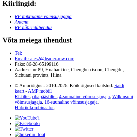
Kiirlingid:
RF mikrolaine võimsusjagaja
Antenn
RF hübriidühendus
Võta meiega ühendust
Tel:
Email: sales2@leader-mw.com
Faks: 86-28-65199116
Aadress: nr 89, Huahani tee, Chenghua tsoon, Chengdu,
Sichuani provints, Hiina
© Autoriõigus - 2010-2026: Kõik õigused kaitstud.
Saidi
kaart
-
AMP mobiil
Rf-filter
,
ribapääsfilter
,
4-suunaline võimsusjagaja
,
Wilkinsoni
võimsusjagaja
,
16-suunaline võimsusjagaja
,
Hübriidkombinaator
,